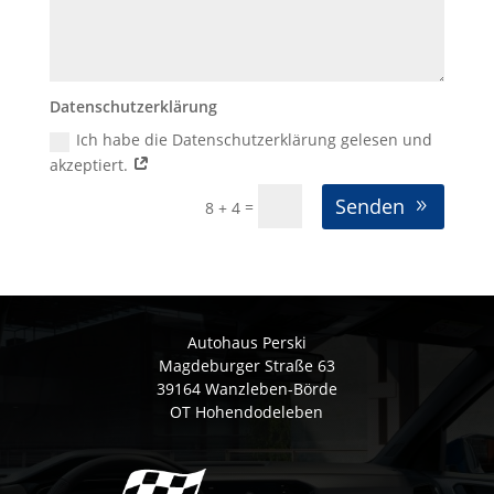
Datenschutzerklärung
Ich habe die Datenschutzerklärung gelesen und
akzeptiert.
Senden
=
8 + 4
Autohaus Perski
Magdeburger Straße 63
39164 Wanzleben-Börde
OT Hohendodeleben