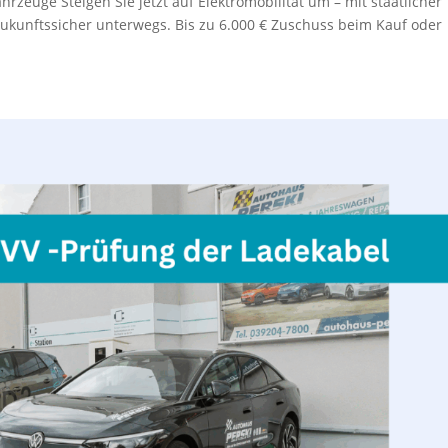
hrzeuge Steigen Sie jetzt auf Elektromobilität um – mit staatlicher
ukunftssicher unterwegs. Bis zu 6.000 € Zuschuss beim Kauf oder